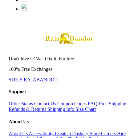
Don't love it? We'll fix it. For free.
100% Free Exchanges.
SITUS RAJABANDOT
Support
Order Status
Contact Us
Coupon Codes
FAQ
Free Shipping
Refunds & Returns
Shipping Info
Size Chart
About Us
About Us
Accessibility
Create a Dashery Store
Careers
Hire