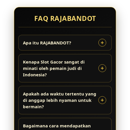
FAQ RAJABANDOT
Apa itu RAJABANDOT?
Kenapa Slot Gacor sangat di
minati oleh pemain judi di
Indonesia?
Apakah ada waktu tertentu yang
di anggap lebih nyaman untuk
bermain?
Bagaimana cara mendapatkan