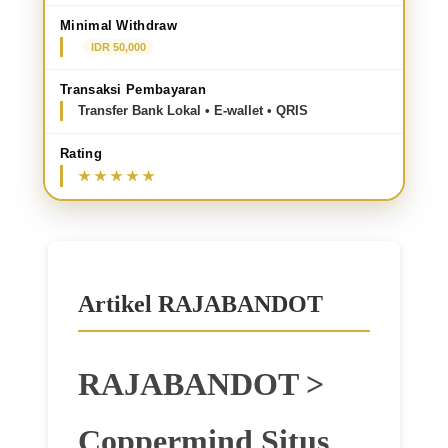
Minimal Withdraw
IDR 50,000
Transaksi Pembayaran
Transfer Bank Lokal • E-wallet • QRIS
Rating
Artikel RAJABANDOT
RAJABANDOT >
Coppermind Situs