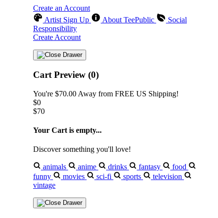
Create an Account
Artist Sign Up
About TeePublic
Social
Responsibility
Create Account
Cart Preview (0)
You're
$70.00
Away from
FREE US Shipping!
$0
$70
Your Cart is empty...
Discover something you'll love!
animals
anime
drinks
fantasy
food
funny
movies
sci-fi
sports
television
vintage