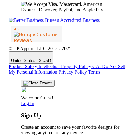
© TP Apparel LLC 2012 - 2025
United States - $ USD
Product Safety
Intellectual Property Policy
CA: Do Not Sell
My Personal Information
Privacy Policy
Terms
Welcome Guest!
Log In
Sign Up
Create an account to save your favorite designs for
viewing anytime, on any device.