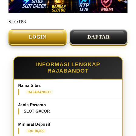
SLOT88
LOGIN
DAFTAR
INFORMASI LENGKAP
RAJABANDOT
Nama Situs
RAJABANDOT
Jenis Pasaran
SLOT GACOR
Minimal Deposit
IDR 10,000