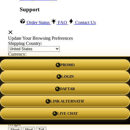
Support
Order Status
FAQ
Contact Us
Update Your Browsing Preferences
Shipping Country:
Currency:
PROMO
Cancel
LOGIN
DAFTAR
Katie:
5'10"
160
LINK ALTERNATIF
LIVE CHAT
Select your person:
Male
Female
Height
Short
Med
Tall